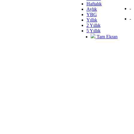
Haftalık
-
Aylık
YBG
-
Yıllık
2 Yıllık
5 Yıllık
Tam Ekran