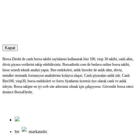
Kapat
Borsa Direkt ile canlı borsa takibi sayfalarını kullanarak bist 100, viop 30 takibi, canlı altın,
döviz piyasa verilerini takip edebilirsiniz. Borsadirekt.com ile bedava online borsa takibi,
hisse senedi teknik analizi yapın. Bist endeksleri, anlık hisseler ile anlık altın, döviz,
metaller otomatik formasyon analizlerine kolayca ulaşın. Canlı piyasaları anlık izle. Canlı
Bist100, viop30, borsa endeksleri ve forex fiyatlarını ücretsiz üye olarak canlı ve anlık
izleyin. Borsa takipte en iyi web site adresiniz olmak için çalışıyoruz. Güvenilir borsa sitesi
denince BorsaDirekt.
bir
markasıdır.