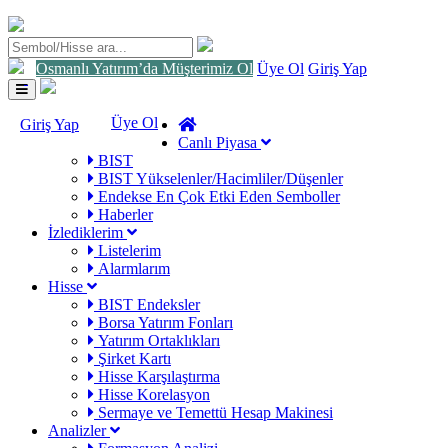
Osmanlı Yatırım’da Müşterimiz Ol
Üye Ol
Giriş Yap
Toggle
navigation
Üye Ol
Giriş Yap
Canlı Piyasa
BIST
BIST Yükselenler/Hacimliler/Düşenler
Endekse En Çok Etki Eden Semboller
Haberler
İzlediklerim
Listelerim
Alarmlarım
Hisse
BIST Endeksler
Borsa Yatırım Fonları
Yatırım Ortaklıkları
Şirket Kartı
Hisse Karşılaştırma
Hisse Korelasyon
Sermaye ve Temettü Hesap Makinesi
Analizler