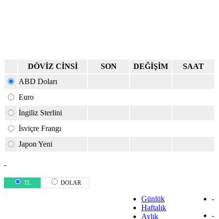
DÖVİZ CİNSİ
SON
DEĞİŞİM
SAAT
ABD Doları
Euro
İngiliz Sterlini
İsviçre Frangı
Japon Yeni
-
TL
DOLAR
Günlük
-
Haftalık
-
Aylık