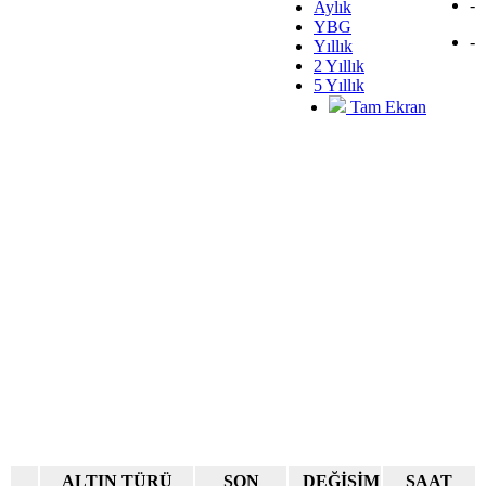
-
Aylık
YBG
-
Yıllık
2 Yıllık
5 Yıllık
Tam Ekran
ALTIN TÜRÜ
SON
DEĞİŞİM
SAAT