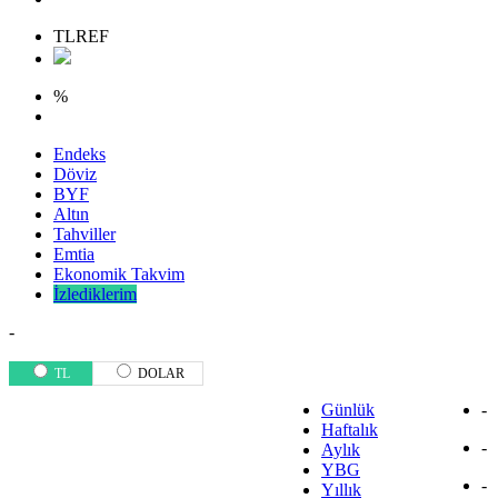
TLREF
%
Endeks
Döviz
BYF
Altın
Tahviller
Emtia
Ekonomik Takvim
İzlediklerim
-
TL
DOLAR
Günlük
-
Haftalık
-
Aylık
YBG
-
Yıllık