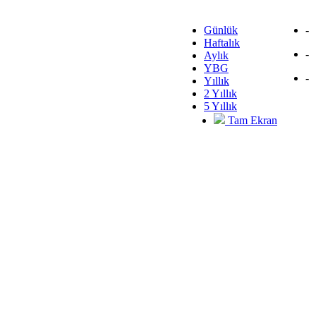
Günlük
-
Haftalık
-
Aylık
YBG
-
Yıllık
2 Yıllık
5 Yıllık
Tam Ekran