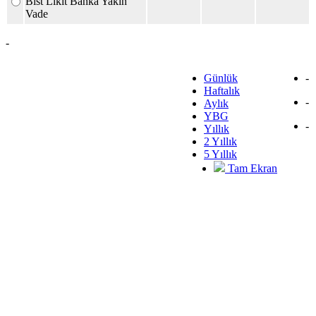
Bist Likit Banka Yakın
Vade
-
Günlük
-
Haftalık
-
Aylık
YBG
-
Yıllık
2 Yıllık
5 Yıllık
Tam Ekran