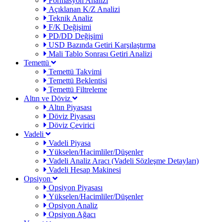
Formasyon Analizi
Açıklanan K/Z Analizi
Teknik Analiz
F/K Değişimi
PD/DD Değişimi
USD Bazında Getiri Karşılaştırma
Mali Tablo Sonrası Getiri Analizi
Temettü
Temettü Takvimi
Temettü Beklentisi
Temettü Filtreleme
Altın ve Döviz
Altın Piyasası
Döviz Piyasası
Döviz Çevirici
Vadeli
Vadeli Piyasa
Yükselen/Hacimliler/Düşenler
Vadeli Analiz Aracı (Vadeli Sözleşme Detayları)
Vadeli Hesap Makinesi
Opsiyon
Opsiyon Piyasası
Yükselen/Hacimliler/Düşenler
Opsiyon Analiz
Opsiyon Ağacı