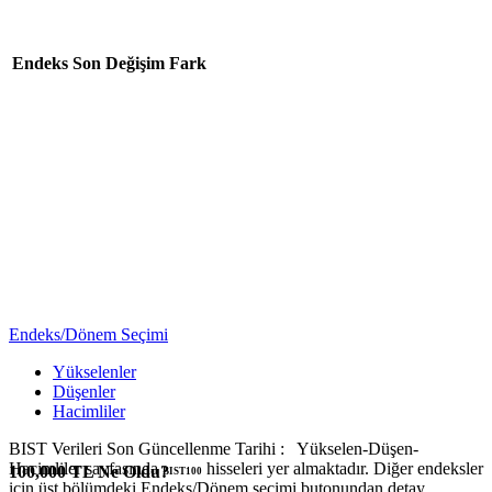
Endeks
Son
Değişim
Fark
Endeks/Dönem Seçimi
Yükselenler
Düşenler
Hacimliler
BIST Verileri Son Güncellenme Tarihi :
Yükselen-Düşen-
Hacimliler sayfasında
hisseleri yer almaktadır. Diğer endeksler
100,000 TL Ne Oldu?
BIST100
için üst bölümdeki Endeks/Dönem seçimi butonundan detay