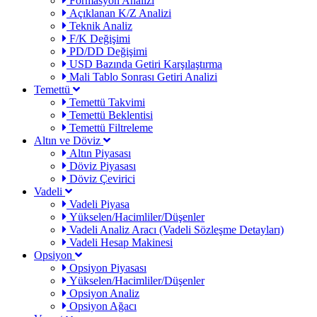
Formasyon Analizi
Açıklanan K/Z Analizi
Teknik Analiz
F/K Değişimi
PD/DD Değişimi
USD Bazında Getiri Karşılaştırma
Mali Tablo Sonrası Getiri Analizi
Temettü
Temettü Takvimi
Temettü Beklentisi
Temettü Filtreleme
Altın ve Döviz
Altın Piyasası
Döviz Piyasası
Döviz Çevirici
Vadeli
Vadeli Piyasa
Yükselen/Hacimliler/Düşenler
Vadeli Analiz Aracı (Vadeli Sözleşme Detayları)
Vadeli Hesap Makinesi
Opsiyon
Opsiyon Piyasası
Yükselen/Hacimliler/Düşenler
Opsiyon Analiz
Opsiyon Ağacı