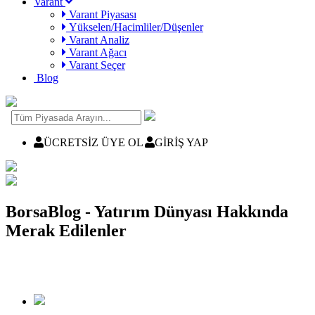
Varant
Varant Piyasası
Yükselen/Hacimliler/Düşenler
Varant Analiz
Varant Ağacı
Varant Seçer
Blog
ÜCRETSİZ ÜYE OL
GİRİŞ YAP
BorsaBlog - Yatırım Dünyası Hakkında
Merak Edilenler