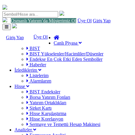
Osmanlı Yatırım’da Müşterimiz Ol
Üye Ol
Giriş Yap
Toggle
navigation
Üye Ol
Giriş Yap
Canlı Piyasa
BIST
BIST Yükselenler/Hacimliler/Düşenler
Endekse En Çok Etki Eden Semboller
Haberler
İzlediklerim
Listelerim
Alarmlarım
Hisse
BIST Endeksler
Borsa Yatırım Fonları
Yatırım Ortaklıkları
Şirket Kartı
Hisse Karşılaştırma
Hisse Korelasyon
Sermaye ve Temettü Hesap Makinesi
Analizler