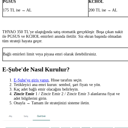
PGSUS
KCHOL
175 TL ise → AL
200 TL ise → AL
THYAO 350 TL'ye ulaştığında satış otomatik gerçekleşir. Boşa çıkan nakit
ile PGSUS ve KCHOL emirleri anında iletilir. Siz ekran başında olmadan
tüm strateji hayata geçer.
Bağlı emirleri limit veya piyasa emri olarak iletebilirsiniz.
E-Şube'de Nasıl Kurulur?
E-Şube'ye giriş yapın
, Hisse tarafını seçin.
Tetikleyici ana emri kurun: sembol, şart fiyatı ve yön.
Kaç adet bağlı emir olacağını belirleyin.
Zincir Emir
1 / Zincir Emir 2 / Zincir Emir 3 alanlarına fiyat ve
adet bilgilerini girin.
Onayla → Tamam ile stratejinizi sisteme iletin.