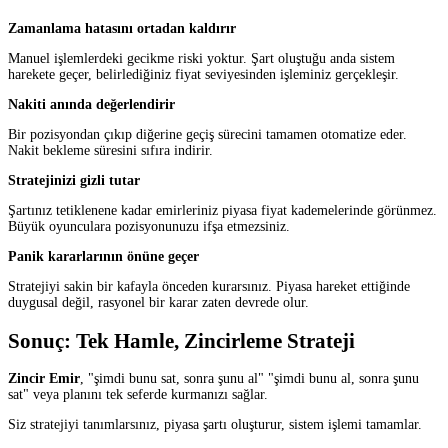
Zamanlama hatasını ortadan kaldırır
Manuel işlemlerdeki gecikme riski yoktur. Şart oluştuğu anda sistem
harekete geçer, belirlediğiniz fiyat seviyesinden işleminiz gerçekleşir.
Nakiti anında değerlendirir
Bir pozisyondan çıkıp diğerine geçiş sürecini tamamen otomatize eder.
Nakit bekleme süresini sıfıra indirir.
Stratejinizi gizli tutar
Şartınız tetiklenene kadar emirleriniz piyasa fiyat kademelerinde görünmez.
Büyük oyunculara pozisyonunuzu ifşa etmezsiniz.
Panik kararlarının önüne geçer
Stratejiyi sakin bir kafayla önceden kurarsınız. Piyasa hareket ettiğinde
duygusal değil, rasyonel bir karar zaten devrede olur.
Sonuç: Tek Hamle, Zincirleme Strateji
Zincir Emir
, "şimdi bunu sat, sonra şunu al" "şimdi bunu al, sonra şunu
sat" veya planını tek seferde kurmanızı sağlar.
Siz stratejiyi tanımlarsınız, piyasa şartı oluşturur, sistem işlemi tamamlar.