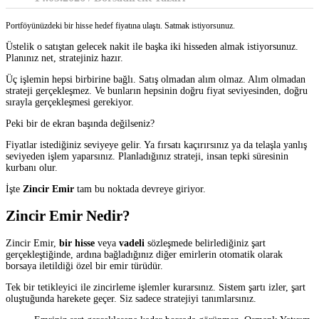
Portföyünüzdeki bir hisse hedef fiyatına ulaştı. Satmak istiyorsunuz.
Üstelik o satıştan gelecek nakit ile başka iki hisseden almak istiyorsunuz.
Planınız net, stratejiniz hazır.
Üç işlemin hepsi birbirine bağlı. Satış olmadan alım olmaz. Alım olmadan
strateji gerçekleşmez. Ve bunların hepsinin doğru fiyat seviyesinden, doğru
sırayla gerçekleşmesi gerekiyor.
Peki bir de ekran başında değilseniz?
Fiyatlar istediğiniz seviyeye gelir. Ya fırsatı kaçırırsınız ya da telaşla yanlış
seviyeden işlem yaparsınız. Planladığınız strateji, insan tepki süresinin
kurbanı olur.
İşte
Zincir Emir
tam bu noktada devreye giriyor.
Zincir Emir Nedir?
Zincir Emir,
bir hisse
veya
vadeli
sözleşmede belirlediğiniz şart
gerçekleştiğinde, ardına bağladığınız diğer emirlerin otomatik olarak
borsaya iletildiği özel bir emir türüdür.
Tek bir tetikleyici ile zincirleme işlemler kurarsınız. Sistem şartı izler, şart
oluştuğunda harekete geçer. Siz sadece stratejiyi tanımlarsınız.