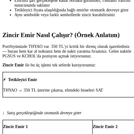
Emriniz şart gerçekleşene kadar borsada görünmez, Osmanlı Yatırım
sunucusunda saklanır
Tetikleyici fiyata ulaşıldığında bağlı emirler otomatik devreye girer
Aynı sembolde veya farklı sembollerde zincir kurabilirsiniz
Zincir Emir Nasıl Çalışır? (Örnek Anlatım)
Portföyünüzde THYAO var. 350 TL'yi kritik bir direnç olarak işaretlediniz
— burası hem kar al noktanız hem de nakit yaratma fırsatınız. Gelen nakitle
PGSUS ve KCHOL'da pozisyon açmak istiyorsunuz.
Zincir Emir
ile bu üç işlemi tek seferde kuruyorsunuz:
⚡ Tetikleyici Emir
THYAO → 350 TL üzerine çıkarsa, elimdeki hisseleri SAT
↓ Satış gerçekleştiğinde otomatik devreye girer
Zincir Emir 1
Zincir Emir 2