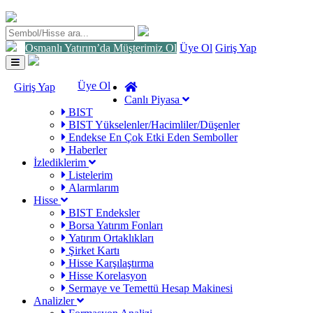
Osmanlı Yatırım’da Müşterimiz Ol
Üye Ol
Giriş Yap
Toggle
navigation
Üye Ol
Giriş Yap
Canlı Piyasa
BIST
BIST Yükselenler/Hacimliler/Düşenler
Endekse En Çok Etki Eden Semboller
Haberler
İzlediklerim
Listelerim
Alarmlarım
Hisse
BIST Endeksler
Borsa Yatırım Fonları
Yatırım Ortaklıkları
Şirket Kartı
Hisse Karşılaştırma
Hisse Korelasyon
Sermaye ve Temettü Hesap Makinesi
Analizler