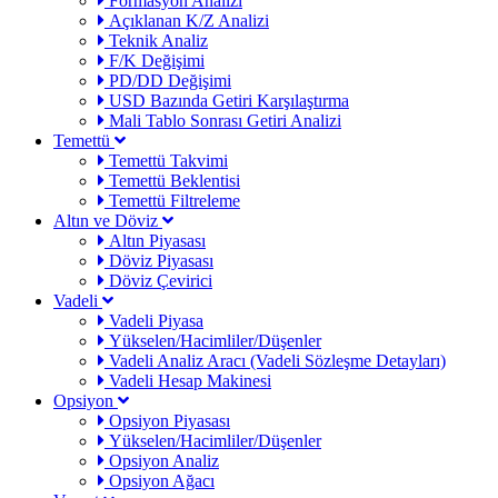
Formasyon Analizi
Açıklanan K/Z Analizi
Teknik Analiz
F/K Değişimi
PD/DD Değişimi
USD Bazında Getiri Karşılaştırma
Mali Tablo Sonrası Getiri Analizi
Temettü
Temettü Takvimi
Temettü Beklentisi
Temettü Filtreleme
Altın ve Döviz
Altın Piyasası
Döviz Piyasası
Döviz Çevirici
Vadeli
Vadeli Piyasa
Yükselen/Hacimliler/Düşenler
Vadeli Analiz Aracı (Vadeli Sözleşme Detayları)
Vadeli Hesap Makinesi
Opsiyon
Opsiyon Piyasası
Yükselen/Hacimliler/Düşenler
Opsiyon Analiz
Opsiyon Ağacı