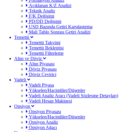
Formasyon Analizi
Açıklanan K/Z Analizi
Teknik Analiz
F/K Değişimi
PD/DD Değişimi
USD Bazında Getiri Karşılaştırma
Mali Tablo Sonrası Getiri Analizi
Temettü
Temettü Takvimi
Temettü Beklentisi
Temettü Filtreleme
Altın ve Döviz
Altın Piyasası
Döviz Piyasası
Döviz Çevirici
Vadeli
Vadeli Piyasa
Yükselen/Hacimliler/Düşenler
Vadeli Analiz Aracı (Vadeli Sözleşme Detayları)
Vadeli Hesap Makinesi
Opsiyon
Opsiyon Piyasası
Yükselen/Hacimliler/Düşenler
Opsiyon Analiz
Opsiyon Ağacı