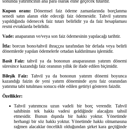
sonunda yatırımcının ana para olarak eline geçecek tutardır.
Kupon oranı:
Dönemsel faiz ödeme zamanlarında borçlanma
senedi satın alanın elde edeceği faiz ödemesidir. Tahvil yatırımı
yapıldığında ödenecek faiz tutarı belirlidir ya da faiz hesaplaması
resmi evraklarda belirlidir.
Vade:
anaparanın ve/veya son faiz ödemesinin yapılacağı tarihtir.
İtfa:
borcun bono/tahvil ihraççısı tarafından bir defada veya belirli
dönemlerde yapılan ödemelerle ortadan kaldırılması işlemidir.
Basit Faiz:
tahvil ya da bononun anaparasının yatırım dönemi
süresince kazandığı faiz oranının yıllık ile ifade edilen biçimidir.
Bileşik Faiz:
Tahvil ya da bononun yatırım dönemi boyunca
kazandığı faizin de yeni yatırm döneminde aynı faiz oranından
yatırıma tabi tutulması sonucu elde edilen getiriyi gösteren faizdir.
Özellikler:
Tahvil yatırımcısı uzun vadeli bir borç verendir. Tahvil
sahibinin tek hakkı vadesi geldiğinde alacağını tahsil
etmesidir. Bunun dışında bir hakkı yoktur. Yönetimde
herhangi bir söz hakkı yoktur. Yönetimde hakkı olmamasına
rağmen alacaklar öncelikli olduğundan şirket kara geçtiğinde