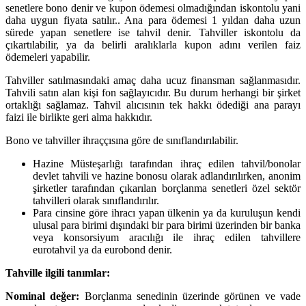
senetlere bono denir ve kupon ödemesi olmadığından iskontolu yani
daha uygun fiyata satılır.. Ana para ödemesi 1 yıldan daha uzun
sürede yapan senetlere ise tahvil denir. Tahviller iskontolu da
çıkartılabilir, ya da belirli aralıklarla kupon adını verilen faiz
ödemeleri yapabilir.
Tahviller satılmasındaki amaç daha ucuz finansman sağlanmasıdır.
Tahvili satın alan kişi fon sağlayıcıdır. Bu durum herhangi bir şirket
ortaklığı sağlamaz. Tahvil alıcısının tek hakkı ödediği ana parayı
faizi ile birlikte geri alma hakkıdır.
Bono ve tahviller ihraççısına göre de sınıflandırılabilir.
Hazine Müsteşarlığı tarafından ihraç edilen tahvil/bonolar
devlet tahvili ve hazine bonosu olarak adlandırılırken, anonim
şirketler tarafından çıkarılan borçlanma senetleri özel sektör
tahvilleri olarak sınıflandırılır.
Para cinsine göre ihracı yapan ülkenin ya da kuruluşun kendi
ulusal para birimi dışındaki bir para birimi üzerinden bir banka
veya konsorsiyum aracılığı ile ihraç edilen tahvillere
eurotahvil ya da eurobond denir.
Tahville ilgili tanımlar:
Nominal değer:
Borçlanma senedinin üzerinde görünen ve vade