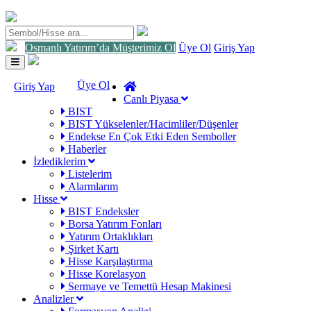
Osmanlı Yatırım’da Müşterimiz Ol
Üye Ol
Giriş Yap
Toggle
navigation
Üye Ol
Giriş Yap
Canlı Piyasa
BIST
BIST Yükselenler/Hacimliler/Düşenler
Endekse En Çok Etki Eden Semboller
Haberler
İzlediklerim
Listelerim
Alarmlarım
Hisse
BIST Endeksler
Borsa Yatırım Fonları
Yatırım Ortaklıkları
Şirket Kartı
Hisse Karşılaştırma
Hisse Korelasyon
Sermaye ve Temettü Hesap Makinesi
Analizler