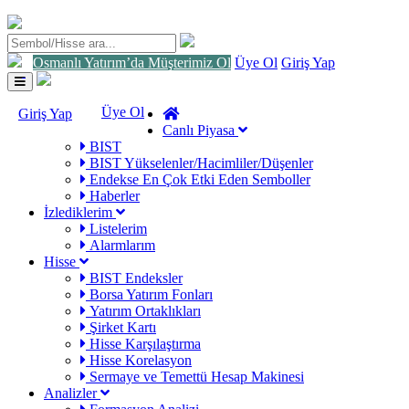
Osmanlı Yatırım’da Müşterimiz Ol
Üye Ol
Giriş Yap
Toggle
navigation
Üye Ol
Giriş Yap
Canlı Piyasa
BIST
BIST Yükselenler/Hacimliler/Düşenler
Endekse En Çok Etki Eden Semboller
Haberler
İzlediklerim
Listelerim
Alarmlarım
Hisse
BIST Endeksler
Borsa Yatırım Fonları
Yatırım Ortaklıkları
Şirket Kartı
Hisse Karşılaştırma
Hisse Korelasyon
Sermaye ve Temettü Hesap Makinesi
Analizler