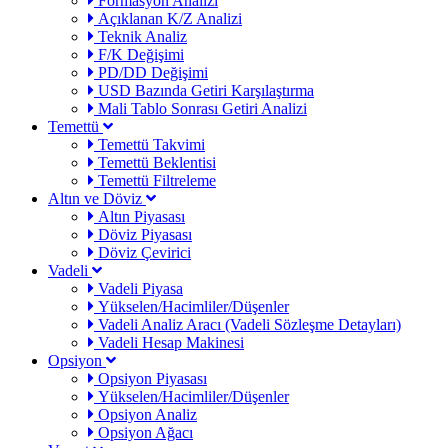
Formasyon Analizi
Açıklanan K/Z Analizi
Teknik Analiz
F/K Değişimi
PD/DD Değişimi
USD Bazında Getiri Karşılaştırma
Mali Tablo Sonrası Getiri Analizi
Temettü
Temettü Takvimi
Temettü Beklentisi
Temettü Filtreleme
Altın ve Döviz
Altın Piyasası
Döviz Piyasası
Döviz Çevirici
Vadeli
Vadeli Piyasa
Yükselen/Hacimliler/Düşenler
Vadeli Analiz Aracı (Vadeli Sözleşme Detayları)
Vadeli Hesap Makinesi
Opsiyon
Opsiyon Piyasası
Yükselen/Hacimliler/Düşenler
Opsiyon Analiz
Opsiyon Ağacı