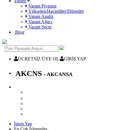
Varant
Varant Piyasası
Yükselen/Hacimliler/Düşenler
Varant Analiz
Varant Ağacı
Varant Seçer
Blog
ÜCRETSİZ ÜYE OL
GİRİŞ YAP
AKCNS
- AKCANSA
İşlem Yap
En Çok İzlenenler