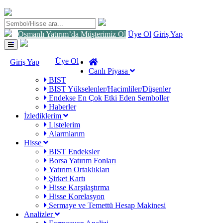
Osmanlı Yatırım’da Müşterimiz Ol
Üye Ol
Giriş Yap
Toggle
navigation
Üye Ol
Giriş Yap
Canlı Piyasa
BIST
BIST Yükselenler/Hacimliler/Düşenler
Endekse En Çok Etki Eden Semboller
Haberler
İzlediklerim
Listelerim
Alarmlarım
Hisse
BIST Endeksler
Borsa Yatırım Fonları
Yatırım Ortaklıkları
Şirket Kartı
Hisse Karşılaştırma
Hisse Korelasyon
Sermaye ve Temettü Hesap Makinesi
Analizler