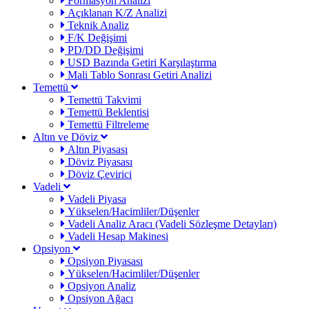
Formasyon Analizi
Açıklanan K/Z Analizi
Teknik Analiz
F/K Değişimi
PD/DD Değişimi
USD Bazında Getiri Karşılaştırma
Mali Tablo Sonrası Getiri Analizi
Temettü
Temettü Takvimi
Temettü Beklentisi
Temettü Filtreleme
Altın ve Döviz
Altın Piyasası
Döviz Piyasası
Döviz Çevirici
Vadeli
Vadeli Piyasa
Yükselen/Hacimliler/Düşenler
Vadeli Analiz Aracı (Vadeli Sözleşme Detayları)
Vadeli Hesap Makinesi
Opsiyon
Opsiyon Piyasası
Yükselen/Hacimliler/Düşenler
Opsiyon Analiz
Opsiyon Ağacı