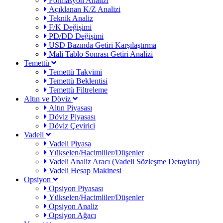
Formasyon Analizi
Açıklanan K/Z Analizi
Teknik Analiz
F/K Değişimi
PD/DD Değişimi
USD Bazında Getiri Karşılaştırma
Mali Tablo Sonrası Getiri Analizi
Temettü
Temettü Takvimi
Temettü Beklentisi
Temettü Filtreleme
Altın ve Döviz
Altın Piyasası
Döviz Piyasası
Döviz Çevirici
Vadeli
Vadeli Piyasa
Yükselen/Hacimliler/Düşenler
Vadeli Analiz Aracı (Vadeli Sözleşme Detayları)
Vadeli Hesap Makinesi
Opsiyon
Opsiyon Piyasası
Yükselen/Hacimliler/Düşenler
Opsiyon Analiz
Opsiyon Ağacı