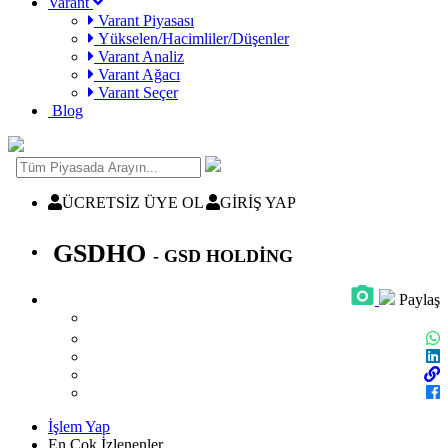
Varant
Varant Piyasası
Yükselen/Hacimliler/Düşenler
Varant Analiz
Varant Ağacı
Varant Seçer
Blog
ÜCRETSİZ ÜYE OL
GİRİŞ YAP
GSDHO
- GSD HOLDİNG
Paylaş
İşlem Yap
En Çok İzlenenler