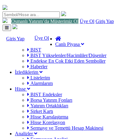
Osmanlı Yatırım’da Müşterimiz Ol
Üye Ol
Giriş Yap
Toggle
navigation
Üye Ol
Giriş Yap
Canlı Piyasa
BIST
BIST Yükselenler/Hacimliler/Düşenler
Endekse En Çok Etki Eden Semboller
Haberler
İzlediklerim
Listelerim
Alarmlarım
Hisse
BIST Endeksler
Borsa Yatırım Fonları
Yatırım Ortaklıkları
Şirket Kartı
Hisse Karşılaştırma
Hisse Korelasyon
Sermaye ve Temettü Hesap Makinesi
Analizler