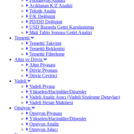
Formasyon Analizi
Açıklanan K/Z Analizi
Teknik Analiz
F/K Değişimi
PD/DD Değişimi
USD Bazında Getiri Karşılaştırma
Mali Tablo Sonrası Getiri Analizi
Temettü
Temettü Takvimi
Temettü Beklentisi
Temettü Filtreleme
Altın ve Döviz
Altın Piyasası
Döviz Piyasası
Döviz Çevirici
Vadeli
Vadeli Piyasa
Yükselen/Hacimliler/Düşenler
Vadeli Analiz Aracı (Vadeli Sözleşme Detayları)
Vadeli Hesap Makinesi
Opsiyon
Opsiyon Piyasası
Yükselen/Hacimliler/Düşenler
Opsiyon Analiz
Opsiyon Ağacı