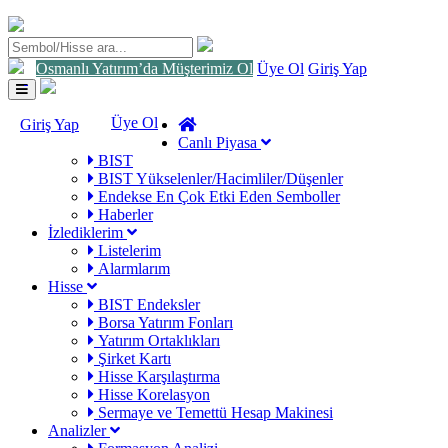
Osmanlı Yatırım’da Müşterimiz Ol
Üye Ol
Giriş Yap
Toggle
navigation
Üye Ol
Giriş Yap
Canlı Piyasa
BIST
BIST Yükselenler/Hacimliler/Düşenler
Endekse En Çok Etki Eden Semboller
Haberler
İzlediklerim
Listelerim
Alarmlarım
Hisse
BIST Endeksler
Borsa Yatırım Fonları
Yatırım Ortaklıkları
Şirket Kartı
Hisse Karşılaştırma
Hisse Korelasyon
Sermaye ve Temettü Hesap Makinesi
Analizler