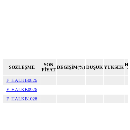
SON
H
SÖZLEŞME
DEĞİŞİM(%)
DÜŞÜK
YÜKSEK
FİYAT
F_HALKB0826
F_HALKB0926
F_HALKB1026