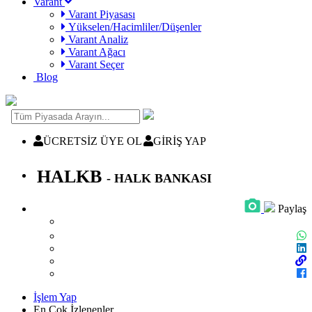
Varant
Varant Piyasası
Yükselen/Hacimliler/Düşenler
Varant Analiz
Varant Ağacı
Varant Seçer
Blog
ÜCRETSİZ ÜYE OL
GİRİŞ YAP
HALKB
- HALK BANKASI
Paylaş
İşlem Yap
En Çok İzlenenler