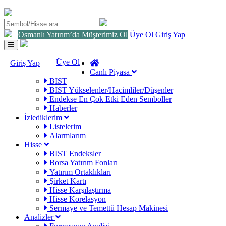
Osmanlı Yatırım’da Müşterimiz Ol
Üye Ol
Giriş Yap
Toggle
navigation
Üye Ol
Giriş Yap
Canlı Piyasa
BIST
BIST Yükselenler/Hacimliler/Düşenler
Endekse En Çok Etki Eden Semboller
Haberler
İzlediklerim
Listelerim
Alarmlarım
Hisse
BIST Endeksler
Borsa Yatırım Fonları
Yatırım Ortaklıkları
Şirket Kartı
Hisse Karşılaştırma
Hisse Korelasyon
Sermaye ve Temettü Hesap Makinesi
Analizler