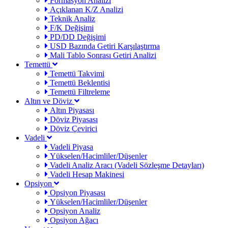
Formasyon Analizi
Açıklanan K/Z Analizi
Teknik Analiz
F/K Değişimi
PD/DD Değişimi
USD Bazında Getiri Karşılaştırma
Mali Tablo Sonrası Getiri Analizi
Temettü
Temettü Takvimi
Temettü Beklentisi
Temettü Filtreleme
Altın ve Döviz
Altın Piyasası
Döviz Piyasası
Döviz Çevirici
Vadeli
Vadeli Piyasa
Yükselen/Hacimliler/Düşenler
Vadeli Analiz Aracı (Vadeli Sözleşme Detayları)
Vadeli Hesap Makinesi
Opsiyon
Opsiyon Piyasası
Yükselen/Hacimliler/Düşenler
Opsiyon Analiz
Opsiyon Ağacı