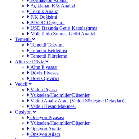
Formasyon Analizi
Açıklanan K/Z Analizi
Teknik Analiz
F/K Değişimi
PD/DD Değişimi
USD Bazında Getiri Karşılaştırma
Mali Tablo Sonrası Getiri Analizi
Temettü
Temettü Takvimi
Temettü Beklentisi
Temettü Filtreleme
Altın ve Döviz
Altın Piyasası
Döviz Piyasası
Döviz Çevirici
Vadeli
Vadeli Piyasa
Yükselen/Hacimliler/Düşenler
Vadeli Analiz Aracı (Vadeli Sözleşme Detayları)
Vadeli Hesap Makinesi
Opsiyon
Opsiyon Piyasası
Yükselen/Hacimliler/Düşenler
Opsiyon Analiz
Opsiyon Ağacı