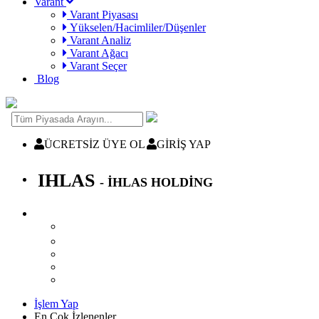
Varant
Varant Piyasası
Yükselen/Hacimliler/Düşenler
Varant Analiz
Varant Ağacı
Varant Seçer
Blog
ÜCRETSİZ ÜYE OL
GİRİŞ YAP
IHLAS
- İHLAS HOLDİNG
İşlem Yap
En Çok İzlenenler