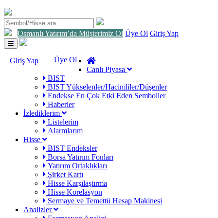
Osmanlı Yatırım’da Müşterimiz Ol
Üye Ol
Giriş Yap
Toggle
navigation
Üye Ol
Giriş Yap
Canlı Piyasa
BIST
BIST Yükselenler/Hacimliler/Düşenler
Endekse En Çok Etki Eden Semboller
Haberler
İzlediklerim
Listelerim
Alarmlarım
Hisse
BIST Endeksler
Borsa Yatırım Fonları
Yatırım Ortaklıkları
Şirket Kartı
Hisse Karşılaştırma
Hisse Korelasyon
Sermaye ve Temettü Hesap Makinesi
Analizler