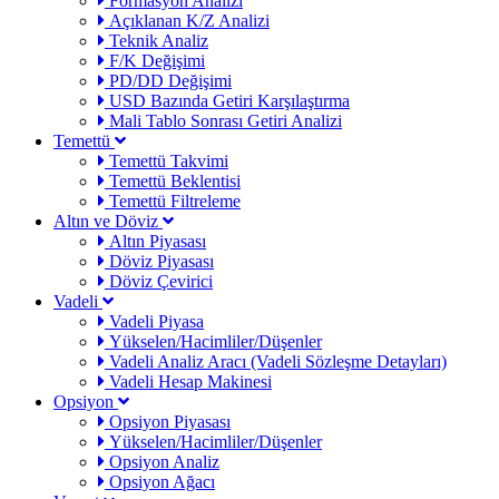
Formasyon Analizi
Açıklanan K/Z Analizi
Teknik Analiz
F/K Değişimi
PD/DD Değişimi
USD Bazında Getiri Karşılaştırma
Mali Tablo Sonrası Getiri Analizi
Temettü
Temettü Takvimi
Temettü Beklentisi
Temettü Filtreleme
Altın ve Döviz
Altın Piyasası
Döviz Piyasası
Döviz Çevirici
Vadeli
Vadeli Piyasa
Yükselen/Hacimliler/Düşenler
Vadeli Analiz Aracı (Vadeli Sözleşme Detayları)
Vadeli Hesap Makinesi
Opsiyon
Opsiyon Piyasası
Yükselen/Hacimliler/Düşenler
Opsiyon Analiz
Opsiyon Ağacı