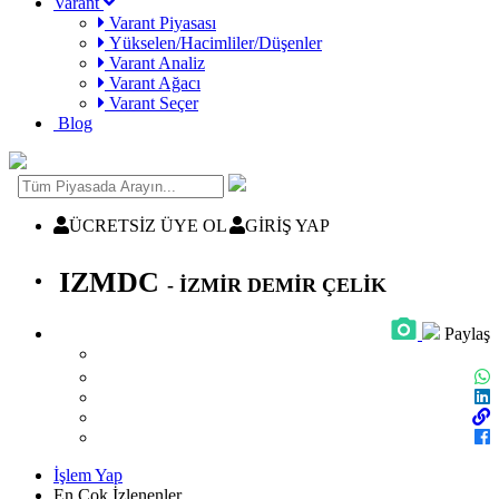
Varant
Varant Piyasası
Yükselen/Hacimliler/Düşenler
Varant Analiz
Varant Ağacı
Varant Seçer
Blog
ÜCRETSİZ ÜYE OL
GİRİŞ YAP
IZMDC
- İZMİR DEMİR ÇELİK
Paylaş
İşlem Yap
En Çok İzlenenler