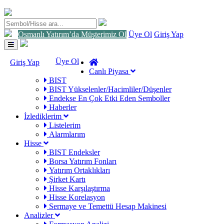
Osmanlı Yatırım’da Müşterimiz Ol
Üye Ol
Giriş Yap
Toggle
navigation
Üye Ol
Giriş Yap
Canlı Piyasa
BIST
BIST Yükselenler/Hacimliler/Düşenler
Endekse En Çok Etki Eden Semboller
Haberler
İzlediklerim
Listelerim
Alarmlarım
Hisse
BIST Endeksler
Borsa Yatırım Fonları
Yatırım Ortaklıkları
Şirket Kartı
Hisse Karşılaştırma
Hisse Korelasyon
Sermaye ve Temettü Hesap Makinesi
Analizler