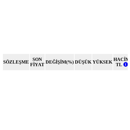
SON
HACİM
SÖZLEŞME
DEĞİŞİM(%)
DÜŞÜK
YÜKSEK
FİYAT
TL