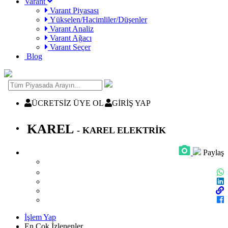
Varant
Varant Piyasası
Yükselen/Hacimliler/Düşenler
Varant Analiz
Varant Ağacı
Varant Seçer
Blog
ÜCRETSİZ ÜYE OL
GİRİŞ YAP
KAREL
- KAREL ELEKTRİK
Paylaş
İşlem Yap
En Çok İzlenenler