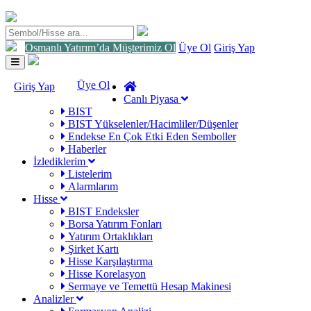
Osmanlı Yatırım’da Müşterimiz Ol
Üye Ol
Giriş Yap
Toggle
navigation
Üye Ol
Giriş Yap
Canlı Piyasa
BIST
BIST Yükselenler/Hacimliler/Düşenler
Endekse En Çok Etki Eden Semboller
Haberler
İzlediklerim
Listelerim
Alarmlarım
Hisse
BIST Endeksler
Borsa Yatırım Fonları
Yatırım Ortaklıkları
Şirket Kartı
Hisse Karşılaştırma
Hisse Korelasyon
Sermaye ve Temettü Hesap Makinesi
Analizler