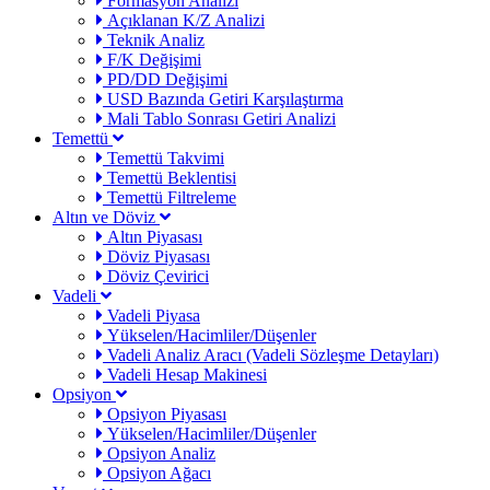
Formasyon Analizi
Açıklanan K/Z Analizi
Teknik Analiz
F/K Değişimi
PD/DD Değişimi
USD Bazında Getiri Karşılaştırma
Mali Tablo Sonrası Getiri Analizi
Temettü
Temettü Takvimi
Temettü Beklentisi
Temettü Filtreleme
Altın ve Döviz
Altın Piyasası
Döviz Piyasası
Döviz Çevirici
Vadeli
Vadeli Piyasa
Yükselen/Hacimliler/Düşenler
Vadeli Analiz Aracı (Vadeli Sözleşme Detayları)
Vadeli Hesap Makinesi
Opsiyon
Opsiyon Piyasası
Yükselen/Hacimliler/Düşenler
Opsiyon Analiz
Opsiyon Ağacı