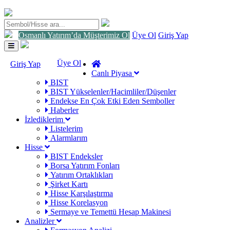
Osmanlı Yatırım’da Müşterimiz Ol
Üye Ol
Giriş Yap
Toggle
navigation
Üye Ol
Giriş Yap
Canlı Piyasa
BIST
BIST Yükselenler/Hacimliler/Düşenler
Endekse En Çok Etki Eden Semboller
Haberler
İzlediklerim
Listelerim
Alarmlarım
Hisse
BIST Endeksler
Borsa Yatırım Fonları
Yatırım Ortaklıkları
Şirket Kartı
Hisse Karşılaştırma
Hisse Korelasyon
Sermaye ve Temettü Hesap Makinesi
Analizler