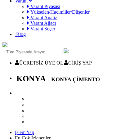
Varant
Varant Piyasası
Yükselen/Hacimliler/Düşenler
Varant Analiz
Varant Ağacı
Varant Seçer
Blog
ÜCRETSİZ ÜYE OL
GİRİŞ YAP
KONYA
- KONYA ÇİMENTO
İşlem Yap
En Çok İzlenenler