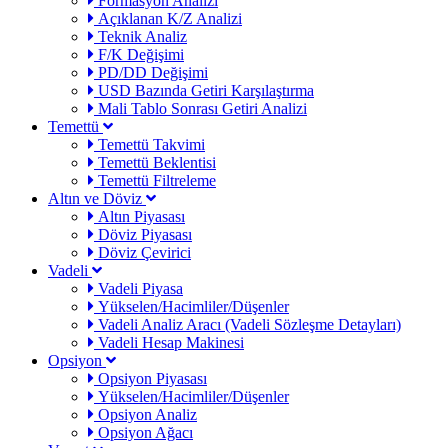
Formasyon Analizi
Açıklanan K/Z Analizi
Teknik Analiz
F/K Değişimi
PD/DD Değişimi
USD Bazında Getiri Karşılaştırma
Mali Tablo Sonrası Getiri Analizi
Temettü
Temettü Takvimi
Temettü Beklentisi
Temettü Filtreleme
Altın ve Döviz
Altın Piyasası
Döviz Piyasası
Döviz Çevirici
Vadeli
Vadeli Piyasa
Yükselen/Hacimliler/Düşenler
Vadeli Analiz Aracı (Vadeli Sözleşme Detayları)
Vadeli Hesap Makinesi
Opsiyon
Opsiyon Piyasası
Yükselen/Hacimliler/Düşenler
Opsiyon Analiz
Opsiyon Ağacı