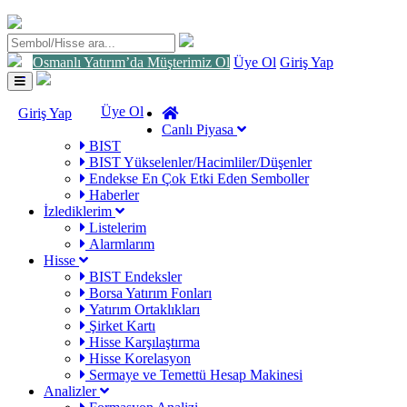
Osmanlı Yatırım’da Müşterimiz Ol
Üye Ol
Giriş Yap
Toggle
navigation
Üye Ol
Giriş Yap
Canlı Piyasa
BIST
BIST Yükselenler/Hacimliler/Düşenler
Endekse En Çok Etki Eden Semboller
Haberler
İzlediklerim
Listelerim
Alarmlarım
Hisse
BIST Endeksler
Borsa Yatırım Fonları
Yatırım Ortaklıkları
Şirket Kartı
Hisse Karşılaştırma
Hisse Korelasyon
Sermaye ve Temettü Hesap Makinesi
Analizler