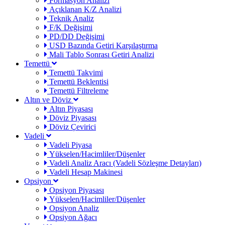
Formasyon Analizi
Açıklanan K/Z Analizi
Teknik Analiz
F/K Değişimi
PD/DD Değişimi
USD Bazında Getiri Karşılaştırma
Mali Tablo Sonrası Getiri Analizi
Temettü
Temettü Takvimi
Temettü Beklentisi
Temettü Filtreleme
Altın ve Döviz
Altın Piyasası
Döviz Piyasası
Döviz Çevirici
Vadeli
Vadeli Piyasa
Yükselen/Hacimliler/Düşenler
Vadeli Analiz Aracı (Vadeli Sözleşme Detayları)
Vadeli Hesap Makinesi
Opsiyon
Opsiyon Piyasası
Yükselen/Hacimliler/Düşenler
Opsiyon Analiz
Opsiyon Ağacı