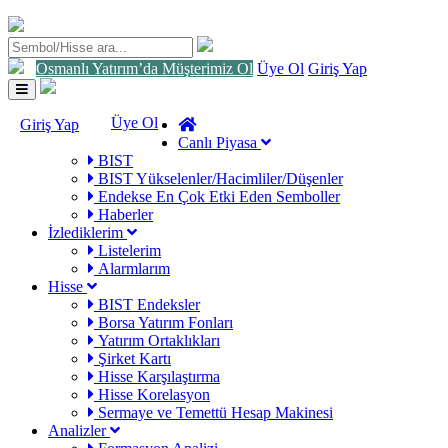
Osmanlı Yatırım’da Müşterimiz Ol
Üye Ol
Giriş Yap
Toggle
navigation
Üye Ol
Giriş Yap
Canlı Piyasa
BIST
BIST Yükselenler/Hacimliler/Düşenler
Endekse En Çok Etki Eden Semboller
Haberler
İzlediklerim
Listelerim
Alarmlarım
Hisse
BIST Endeksler
Borsa Yatırım Fonları
Yatırım Ortaklıkları
Şirket Kartı
Hisse Karşılaştırma
Hisse Korelasyon
Sermaye ve Temettü Hesap Makinesi
Analizler