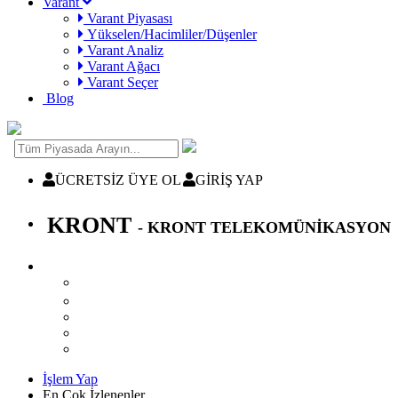
Varant
Varant Piyasası
Yükselen/Hacimliler/Düşenler
Varant Analiz
Varant Ağacı
Varant Seçer
Blog
ÜCRETSİZ ÜYE OL
GİRİŞ YAP
KRONT
- KRONT TELEKOMÜNİKASYON
İşlem Yap
En Çok İzlenenler