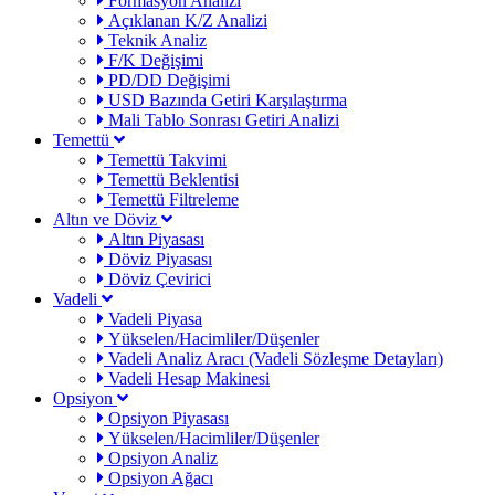
Formasyon Analizi
Açıklanan K/Z Analizi
Teknik Analiz
F/K Değişimi
PD/DD Değişimi
USD Bazında Getiri Karşılaştırma
Mali Tablo Sonrası Getiri Analizi
Temettü
Temettü Takvimi
Temettü Beklentisi
Temettü Filtreleme
Altın ve Döviz
Altın Piyasası
Döviz Piyasası
Döviz Çevirici
Vadeli
Vadeli Piyasa
Yükselen/Hacimliler/Düşenler
Vadeli Analiz Aracı (Vadeli Sözleşme Detayları)
Vadeli Hesap Makinesi
Opsiyon
Opsiyon Piyasası
Yükselen/Hacimliler/Düşenler
Opsiyon Analiz
Opsiyon Ağacı