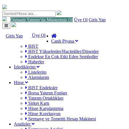
Osmanlı Yatırım’da Müşterimiz Ol
Üye Ol
Giriş Yap
Toggle
navigation
Üye Ol
Giriş Yap
Canlı Piyasa
BIST
BIST Yükselenler/Hacimliler/Düşenler
Endekse En Çok Etki Eden Semboller
Haberler
İzlediklerim
Listelerim
Alarmlarım
Hisse
BIST Endeksler
Borsa Yatırım Fonları
Yatırım Ortaklıkları
Şirket Kartı
Hisse Karşılaştırma
Hisse Korelasyon
Sermaye ve Temettü Hesap Makinesi
Analizler