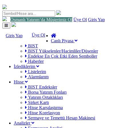
Osmanlı Yatırım’da Müşterimiz Ol
Üye Ol
Giriş Yap
Toggle
navigation
Üye Ol
Giriş Yap
Canlı Piyasa
BIST
BIST Yükselenler/Hacimliler/Düşenler
Endekse En Çok Etki Eden Semboller
Haberler
İzlediklerim
Listelerim
Alarmlarım
Hisse
BIST Endeksler
Borsa Yatırım Fonları
Yatırım Ortaklıkları
Şirket Kartı
Hisse Karşılaştırma
Hisse Korelasyon
Sermaye ve Temettü Hesap Makinesi
Analizler