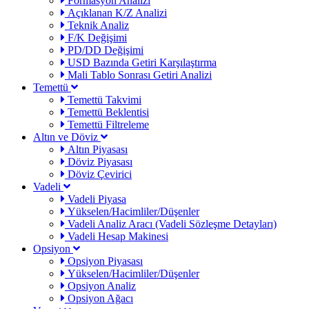
Formasyon Analizi
Açıklanan K/Z Analizi
Teknik Analiz
F/K Değişimi
PD/DD Değişimi
USD Bazında Getiri Karşılaştırma
Mali Tablo Sonrası Getiri Analizi
Temettü
Temettü Takvimi
Temettü Beklentisi
Temettü Filtreleme
Altın ve Döviz
Altın Piyasası
Döviz Piyasası
Döviz Çevirici
Vadeli
Vadeli Piyasa
Yükselen/Hacimliler/Düşenler
Vadeli Analiz Aracı (Vadeli Sözleşme Detayları)
Vadeli Hesap Makinesi
Opsiyon
Opsiyon Piyasası
Yükselen/Hacimliler/Düşenler
Opsiyon Analiz
Opsiyon Ağacı