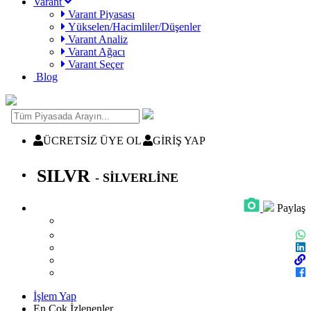
Varant
Varant Piyasası
Yükselen/Hacimliler/Düşenler
Varant Analiz
Varant Ağacı
Varant Seçer
Blog
ÜCRETSİZ ÜYE OL
GİRİŞ YAP
SILVR
- SİLVERLİNE
Paylaş
İşlem Yap
En Çok İzlenenler