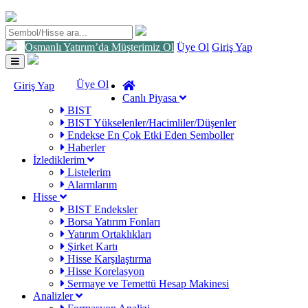
Osmanlı Yatırım’da Müşterimiz Ol
Üye Ol
Giriş Yap
Toggle
navigation
Üye Ol
Giriş Yap
Canlı Piyasa
BIST
BIST Yükselenler/Hacimliler/Düşenler
Endekse En Çok Etki Eden Semboller
Haberler
İzlediklerim
Listelerim
Alarmlarım
Hisse
BIST Endeksler
Borsa Yatırım Fonları
Yatırım Ortaklıkları
Şirket Kartı
Hisse Karşılaştırma
Hisse Korelasyon
Sermaye ve Temettü Hesap Makinesi
Analizler