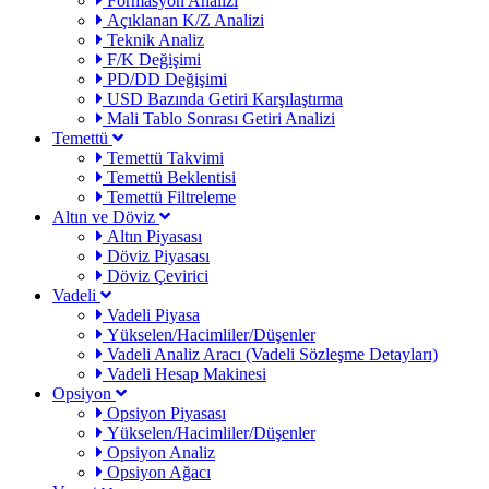
Formasyon Analizi
Açıklanan K/Z Analizi
Teknik Analiz
F/K Değişimi
PD/DD Değişimi
USD Bazında Getiri Karşılaştırma
Mali Tablo Sonrası Getiri Analizi
Temettü
Temettü Takvimi
Temettü Beklentisi
Temettü Filtreleme
Altın ve Döviz
Altın Piyasası
Döviz Piyasası
Döviz Çevirici
Vadeli
Vadeli Piyasa
Yükselen/Hacimliler/Düşenler
Vadeli Analiz Aracı (Vadeli Sözleşme Detayları)
Vadeli Hesap Makinesi
Opsiyon
Opsiyon Piyasası
Yükselen/Hacimliler/Düşenler
Opsiyon Analiz
Opsiyon Ağacı