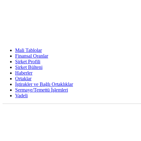
Mali Tablolar
Finansal Oranlar
Şirket Profili
Şirket Bülteni
Haberler
Ortaklar
İştirakler ve Bağlı Ortaklıklar
Sermaye/Temettü İşlemleri
Vadeli