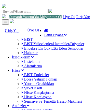
Osmanlı Yatırım’da Müşterimiz Ol
Üye Ol
Giriş Yap
Toggle
navigation
Üye Ol
Giriş Yap
Canlı Piyasa
BIST
BIST Yükselenler/Hacimliler/Düşenler
Endekse En Çok Etki Eden Semboller
Haberler
İzlediklerim
Listelerim
Alarmlarım
Hisse
BIST Endeksler
Borsa Yatırım Fonları
Yatırım Ortaklıkları
Şirket Kartı
Hisse Karşılaştırma
Hisse Korelasyon
Sermaye ve Temettü Hesap Makinesi
Analizler