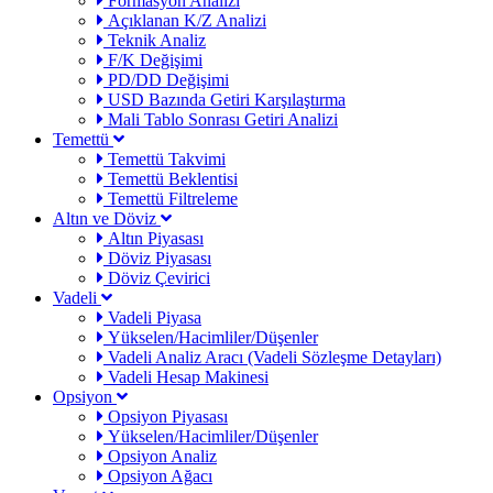
Formasyon Analizi
Açıklanan K/Z Analizi
Teknik Analiz
F/K Değişimi
PD/DD Değişimi
USD Bazında Getiri Karşılaştırma
Mali Tablo Sonrası Getiri Analizi
Temettü
Temettü Takvimi
Temettü Beklentisi
Temettü Filtreleme
Altın ve Döviz
Altın Piyasası
Döviz Piyasası
Döviz Çevirici
Vadeli
Vadeli Piyasa
Yükselen/Hacimliler/Düşenler
Vadeli Analiz Aracı (Vadeli Sözleşme Detayları)
Vadeli Hesap Makinesi
Opsiyon
Opsiyon Piyasası
Yükselen/Hacimliler/Düşenler
Opsiyon Analiz
Opsiyon Ağacı