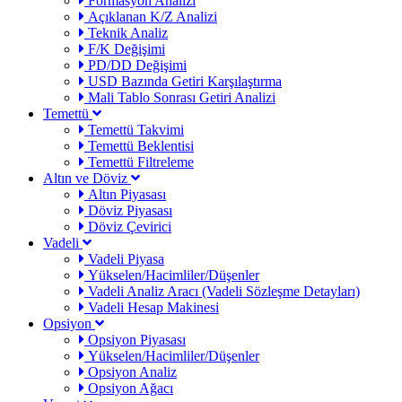
Formasyon Analizi
Açıklanan K/Z Analizi
Teknik Analiz
F/K Değişimi
PD/DD Değişimi
USD Bazında Getiri Karşılaştırma
Mali Tablo Sonrası Getiri Analizi
Temettü
Temettü Takvimi
Temettü Beklentisi
Temettü Filtreleme
Altın ve Döviz
Altın Piyasası
Döviz Piyasası
Döviz Çevirici
Vadeli
Vadeli Piyasa
Yükselen/Hacimliler/Düşenler
Vadeli Analiz Aracı (Vadeli Sözleşme Detayları)
Vadeli Hesap Makinesi
Opsiyon
Opsiyon Piyasası
Yükselen/Hacimliler/Düşenler
Opsiyon Analiz
Opsiyon Ağacı