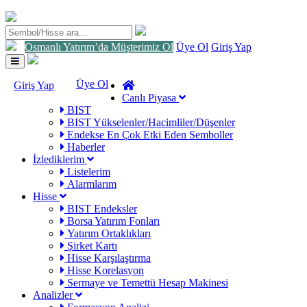
Osmanlı Yatırım’da Müşterimiz Ol
Üye Ol
Giriş Yap
Toggle
navigation
Üye Ol
Giriş Yap
Canlı Piyasa
BIST
BIST Yükselenler/Hacimliler/Düşenler
Endekse En Çok Etki Eden Semboller
Haberler
İzlediklerim
Listelerim
Alarmlarım
Hisse
BIST Endeksler
Borsa Yatırım Fonları
Yatırım Ortaklıkları
Şirket Kartı
Hisse Karşılaştırma
Hisse Korelasyon
Sermaye ve Temettü Hesap Makinesi
Analizler