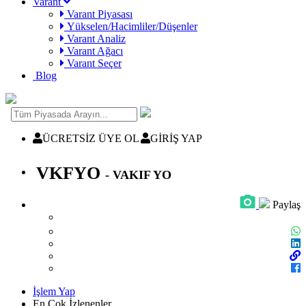
Varant
Varant Piyasası
Yükselen/Hacimliler/Düşenler
Varant Analiz
Varant Ağacı
Varant Seçer
Blog
ÜCRETSİZ ÜYE OL
GİRİŞ YAP
VKFYO
- VAKIF YO
Paylaş
İşlem Yap
En Çok İzlenenler