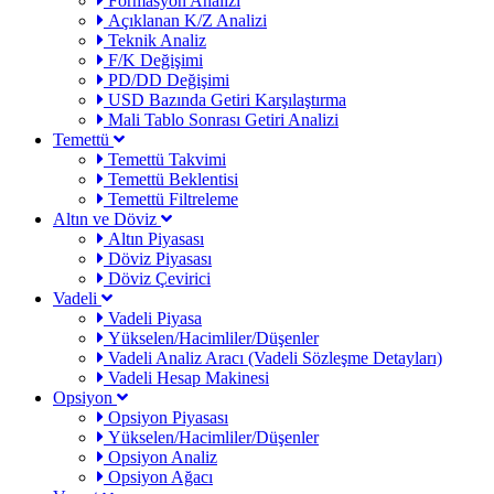
Formasyon Analizi
Açıklanan K/Z Analizi
Teknik Analiz
F/K Değişimi
PD/DD Değişimi
USD Bazında Getiri Karşılaştırma
Mali Tablo Sonrası Getiri Analizi
Temettü
Temettü Takvimi
Temettü Beklentisi
Temettü Filtreleme
Altın ve Döviz
Altın Piyasası
Döviz Piyasası
Döviz Çevirici
Vadeli
Vadeli Piyasa
Yükselen/Hacimliler/Düşenler
Vadeli Analiz Aracı (Vadeli Sözleşme Detayları)
Vadeli Hesap Makinesi
Opsiyon
Opsiyon Piyasası
Yükselen/Hacimliler/Düşenler
Opsiyon Analiz
Opsiyon Ağacı