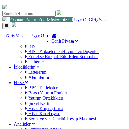
Osmanlı Yatırım’da Müşterimiz Ol
Üye Ol
Giriş Yap
Toggle
navigation
Üye Ol
Giriş Yap
Canlı Piyasa
BIST
BIST Yükselenler/Hacimliler/Düşenler
Endekse En Çok Etki Eden Semboller
Haberler
İzlediklerim
Listelerim
Alarmlarım
Hisse
BIST Endeksler
Borsa Yatırım Fonları
Yatırım Ortaklıkları
Şirket Kartı
Hisse Karşılaştırma
Hisse Korelasyon
Sermaye ve Temettü Hesap Makinesi
Analizler