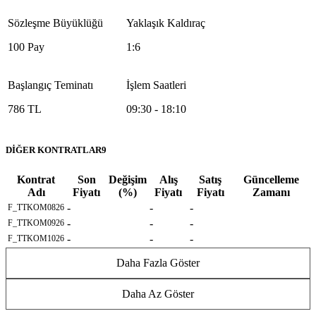
Sözleşme Büyüklüğü
Yaklaşık Kaldıraç
100 Pay
1:6
Başlangıç Teminatı
İşlem Saatleri
786 TL
09:30 - 18:10
DİĞER KONTRATLAR9
Kontrat
Son
Değişim
Alış
Satış
Güncelleme
Adı
Fiyatı
(%)
Fiyatı
Fiyatı
Zamanı
-
-
-
F_TTKOM0826
-
-
-
F_TTKOM0926
-
-
-
F_TTKOM1026
Daha Fazla Göster
Daha Az Göster