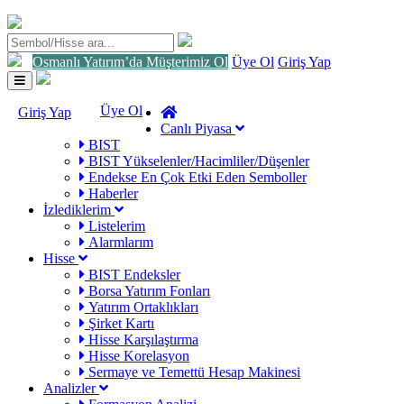
Osmanlı Yatırım’da Müşterimiz Ol
Üye Ol
Giriş Yap
Toggle
navigation
Üye Ol
Giriş Yap
Canlı Piyasa
BIST
BIST Yükselenler/Hacimliler/Düşenler
Endekse En Çok Etki Eden Semboller
Haberler
İzlediklerim
Listelerim
Alarmlarım
Hisse
BIST Endeksler
Borsa Yatırım Fonları
Yatırım Ortaklıkları
Şirket Kartı
Hisse Karşılaştırma
Hisse Korelasyon
Sermaye ve Temettü Hesap Makinesi
Analizler