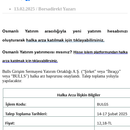
13.02.2025 / Borsadirekt Yazarı
Osmanlı Yatırım aracılığıyla yeni yatırım hesabınızı
oluşturarak
halka arza katıl
mak için tıklayabilirsiniz.
Osmanlı Yatırım yatırımcısı mısınız?
H
isse işlem platformundan
halka
arza katılmak için tıklayabilirsiniz.
Bulls
Girişim Sermayesi Yatırım Ortaklığı A.Ş. (“Şirket” veya “İhraççı”
veya “BULLS") halka arz başvurusu onaylandı. Talep toplama yoluyla
yapılacaktır.