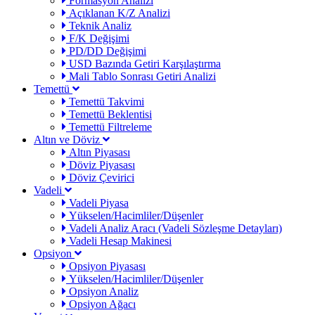
Formasyon Analizi
Açıklanan K/Z Analizi
Teknik Analiz
F/K Değişimi
PD/DD Değişimi
USD Bazında Getiri Karşılaştırma
Mali Tablo Sonrası Getiri Analizi
Temettü
Temettü Takvimi
Temettü Beklentisi
Temettü Filtreleme
Altın ve Döviz
Altın Piyasası
Döviz Piyasası
Döviz Çevirici
Vadeli
Vadeli Piyasa
Yükselen/Hacimliler/Düşenler
Vadeli Analiz Aracı (Vadeli Sözleşme Detayları)
Vadeli Hesap Makinesi
Opsiyon
Opsiyon Piyasası
Yükselen/Hacimliler/Düşenler
Opsiyon Analiz
Opsiyon Ağacı