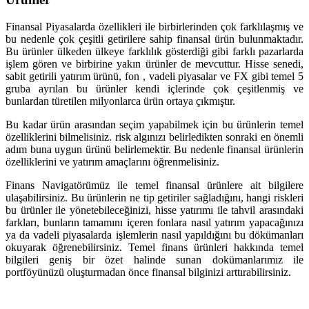
Finansal Piyasalarda özellikleri ile birbirlerinden çok farklılaşmış ve
bu nedenle çok çeşitli getirilere sahip finansal ürün bulunmaktadır.
Bu ürünler ülkeden ülkeye farklılık gösterdiği gibi farklı pazarlarda
işlem gören ve birbirine yakın ürünler de mevcuttur. Hisse senedi,
sabit getirili yatırım ürünü, fon , vadeli piyasalar ve FX gibi temel 5
gruba ayrılan bu ürünler kendi içlerinde çok çeşitlenmiş ve
bunlardan türetilen milyonlarca ürün ortaya çıkmıştır.
Bu kadar ürün arasından seçim yapabilmek için bu ürünlerin temel
özelliklerini bilmelisiniz. risk algınızı belirledikten sonraki en önemli
adım buna uygun ürünü belirlemektir. Bu nedenle finansal ürünlerin
özelliklerini ve yatırım amaçlarını öğrenmelisiniz.
Finans Navigatörümüz ile temel finansal ürünlere ait bilgilere
ulaşabilirsiniz. Bu ürünlerin ne tip getiriler sağladığını, hangi riskleri
bu ürünler ile yönetebileceğinizi, hisse yatırımı ile tahvil arasındaki
farkları, bunların tamamını içeren fonlara nasıl yatırım yapacağınızı
ya da vadeli piyasalarda işlemlerin nasıl yapıldığını bu dökümanları
okuyarak öğrenebilirsiniz. Temel finans ürünleri hakkında temel
bilgileri geniş bir özet halinde sunan dokümanlarımız ile
portföyünüzü oluşturmadan önce finansal bilginizi arttırabilirsiniz.