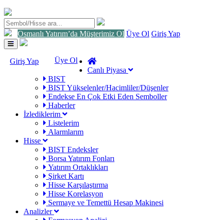
Osmanlı Yatırım’da Müşterimiz Ol
Üye Ol
Giriş Yap
Toggle
navigation
Üye Ol
Giriş Yap
Canlı Piyasa
BIST
BIST Yükselenler/Hacimliler/Düşenler
Endekse En Çok Etki Eden Semboller
Haberler
İzlediklerim
Listelerim
Alarmlarım
Hisse
BIST Endeksler
Borsa Yatırım Fonları
Yatırım Ortaklıkları
Şirket Kartı
Hisse Karşılaştırma
Hisse Korelasyon
Sermaye ve Temettü Hesap Makinesi
Analizler