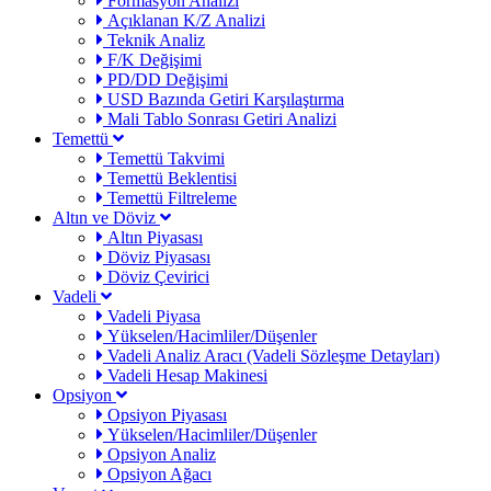
Formasyon Analizi
Açıklanan K/Z Analizi
Teknik Analiz
F/K Değişimi
PD/DD Değişimi
USD Bazında Getiri Karşılaştırma
Mali Tablo Sonrası Getiri Analizi
Temettü
Temettü Takvimi
Temettü Beklentisi
Temettü Filtreleme
Altın ve Döviz
Altın Piyasası
Döviz Piyasası
Döviz Çevirici
Vadeli
Vadeli Piyasa
Yükselen/Hacimliler/Düşenler
Vadeli Analiz Aracı (Vadeli Sözleşme Detayları)
Vadeli Hesap Makinesi
Opsiyon
Opsiyon Piyasası
Yükselen/Hacimliler/Düşenler
Opsiyon Analiz
Opsiyon Ağacı