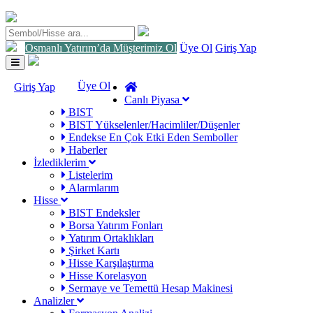
Osmanlı Yatırım’da Müşterimiz Ol
Üye Ol
Giriş Yap
Toggle
navigation
Üye Ol
Giriş Yap
Canlı Piyasa
BIST
BIST Yükselenler/Hacimliler/Düşenler
Endekse En Çok Etki Eden Semboller
Haberler
İzlediklerim
Listelerim
Alarmlarım
Hisse
BIST Endeksler
Borsa Yatırım Fonları
Yatırım Ortaklıkları
Şirket Kartı
Hisse Karşılaştırma
Hisse Korelasyon
Sermaye ve Temettü Hesap Makinesi
Analizler