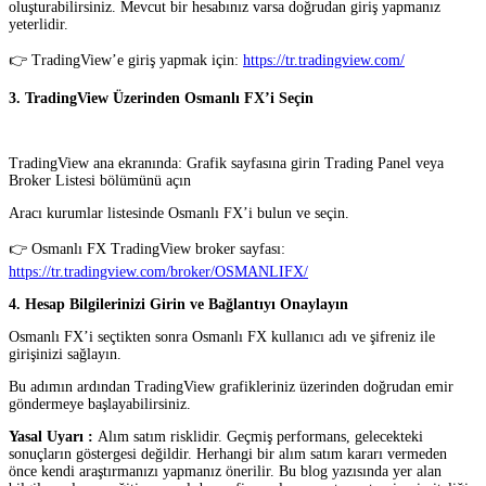
oluşturabilirsiniz. Mevcut bir hesabınız varsa doğrudan giriş yapmanız
yeterlidir.
👉 TradingView’e giriş yapmak için:
https://tr.tradingview.com/
3. TradingView Üzerinden Osmanlı FX’i Seçin
TradingView ana ekranında: Grafik sayfasına girin Trading Panel veya
Broker Listesi bölümünü açın
Aracı kurumlar listesinde Osmanlı FX’i bulun ve seçin.
👉 Osmanlı FX TradingView broker sayfası:
https://tr.tradingview.com/broker/OSMANLIFX/
4. Hesap Bilgilerinizi Girin ve Bağlantıyı Onaylayın
Osmanlı FX’i seçtikten sonra Osmanlı FX kullanıcı adı ve şifreniz ile
girişinizi sağlayın.
Bu adımın ardından TradingView grafikleriniz üzerinden doğrudan emir
göndermeye başlayabilirsiniz.
Yasal Uyarı :
Alım satım risklidir. Geçmiş performans, gelecekteki
sonuçların göstergesi değildir. Herhangi bir alım satım kararı vermeden
önce kendi araştırmanızı yapmanız önerilir. Bu blog yazısında yer alan