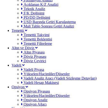
Formasyon Analizi
Açıklanan K/Z Analizi
Teknik Analiz
F/K Değişimi
PD/DD Değişimi
USD Bazında Getiri Karşılaştırma
Mali Tablo Sonrası Getiri Analizi
Temettü
Temettü Takvimi
Temettü Beklentisi
Temettü Filtreleme
Altın ve Döviz
Altın Piyasası
Döviz Piyasası
Döviz Çevirici
Vadeli
Vadeli Piyasa
Yükselen/Hacimliler/Düşenler
Vadeli Analiz Aracı (Vadeli Sözleşme Detayları)
Vadeli Hesap Makinesi
Opsiyon
Opsiyon Piyasası
Yükselen/Hacimliler/Düşenler
Opsiyon Analiz
Opsiyon Ağacı