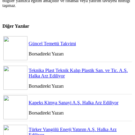
bilgiler yalnızca eğitim amaçlıdır ve finansal veya yatırım tavsiyesi niteliği
taşımaz.
Diğer Yazılar
Güncel Temettü Takvimi
Borsadirekt Yazarı
Teknika Plast Teknik Kalıp Plastik San. ve Tic. A.Ş.
Halka Arz Ediliyor
Borsadirekt Yazarı
Kapeks Kimya Sanayi A.Ş. Halka Arz Ediliyor
Borsadirekt Yazarı
Türker Vangölü Enerji Yatırım A.Ş. Halka Arz
Ediliyor