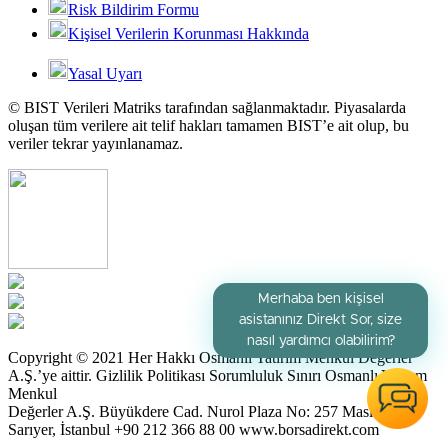
Risk Bildirim Formu
Kişisel Verilerin Korunması Hakkında
Yasal Uyarı
© BIST Verileri Matriks tarafından sağlanmaktadır. Piyasalarda
oluşan tüm verilere ait telif hakları tamamen BIST’e ait olup, bu
veriler tekrar yayınlanamaz.
Merhaba ben kişisel
asistanınız Direkt Sor, size
nasıl yardımcı olabilirim?
Copyright © 2021 Her Hakkı Osmanlı Yatırım Menkul Değerler
A.Ş.’ye aittir. Gizlilik Politikası Sorumluluk Sınırı Osmanlı Yatırım
Menkul
Değerler A.Ş. Büyükdere Cad. Nurol Plaza No: 257 Maslak /
Sarıyer, İstanbul +90 212 366 88 00 www.borsadirekt.com