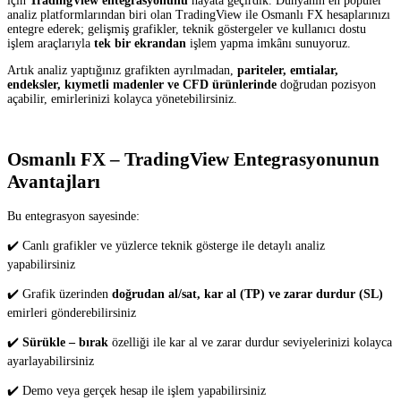
için
TradingView entegrasyonunu
hayata geçirdik. Dünyanın en popüler
analiz platformlarından biri olan TradingView ile Osmanlı FX hesaplarınızı
entegre ederek; gelişmiş grafikler, teknik göstergeler ve kullanıcı dostu
işlem araçlarıyla
tek bir ekrandan
işlem yapma imkânı sunuyoruz.
Artık analiz yaptığınız grafikten ayrılmadan,
pariteler, emtialar,
endeksler, kıymetli madenler ve CFD ürünlerinde
doğrudan pozisyon
açabilir, emirlerinizi kolayca yönetebilirsiniz.
Osmanlı FX – TradingView Entegrasyonunun
Avantajları
Bu entegrasyon sayesinde:
✔️ Canlı grafikler ve yüzlerce teknik gösterge ile detaylı analiz
yapabilirsiniz
✔️ Grafik üzerinden
doğrudan al/sat, kar al (TP) ve zarar durdur (SL)
emirleri gönderebilirsiniz
✔️
Sürükle – bırak
özelliği ile kar al ve zarar durdur seviyelerinizi kolayca
ayarlayabilirsiniz
✔️ Demo veya gerçek hesap ile işlem yapabilirsiniz